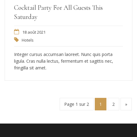
Cocktail Party For All Guests This
Saturday
18 août 2021
Hotels
Integer cursus accumsan laoreet. Nunc quis porta
ligula. Cras nulla lectus, fermentum et sagittis nec,
fringilla sit amet.
Page 1 sur 2
1
2
»