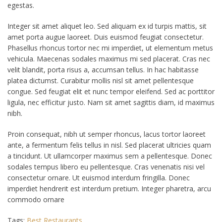
egestas.
Integer sit amet aliquet leo. Sed aliquam ex id turpis mattis, sit
amet porta augue laoreet. Duis euismod feugiat consectetur.
Phasellus rhoncus tortor nec mi imperdiet, ut elementum metus
vehicula. Maecenas sodales maximus mi sed placerat. Cras nec
velit blandit, porta risus a, accumsan tellus. In hac habitasse
platea dictumst. Curabitur mollis nisl sit amet pellentesque
congue. Sed feugiat elit et nunc tempor eleifend. Sed ac porttitor
ligula, nec efficitur justo. Nam sit amet sagittis diam, id maximus
nibh.
Proin consequat, nibh ut semper rhoncus, lacus tortor laoreet
ante, a fermentum felis tellus in nisl. Sed placerat ultricies quam
a tincidunt. Ut ullamcorper maximus sem a pellentesque. Donec
sodales tempus libero eu pellentesque. Cras venenatis nisi vel
consectetur ornare. Ut euismod interdum fringilla. Donec
imperdiet hendrerit est interdum pretium. Integer pharetra, arcu
commodo ornare
Tags:
Best Restaurants