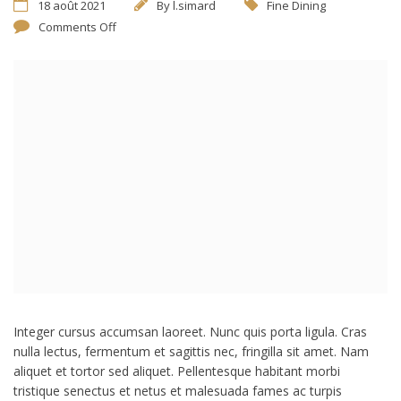
18 août 2021
By
l.simard
Fine Dining
Comments Off
Integer cursus accumsan laoreet. Nunc quis porta ligula. Cras
nulla lectus, fermentum et sagittis nec, fringilla sit amet.
Nam
aliquet et tortor sed aliquet. Pellentesque habitant morbi
tristique senectus et netus et malesuada fames ac turpis