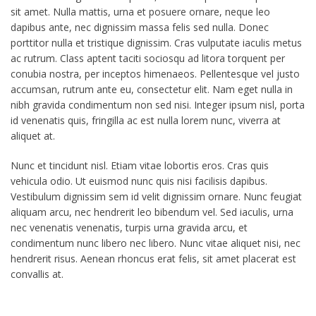
sit amet. Nulla mattis, urna et posuere ornare, neque leo
dapibus ante, nec dignissim massa felis sed nulla. Donec
porttitor nulla et tristique dignissim. Cras vulputate iaculis metus
ac rutrum. Class aptent taciti sociosqu ad litora torquent per
conubia nostra, per inceptos himenaeos. Pellentesque vel justo
accumsan, rutrum ante eu, consectetur elit. Nam eget nulla in
nibh gravida condimentum non sed nisi. Integer ipsum nisl, porta
id venenatis quis, fringilla ac est nulla lorem nunc, viverra at
aliquet at.
Nunc et tincidunt nisl. Etiam vitae lobortis eros. Cras quis
vehicula odio. Ut euismod nunc quis nisi facilisis dapibus.
Vestibulum dignissim sem id velit dignissim ornare. Nunc feugiat
aliquam arcu, nec hendrerit leo bibendum vel. Sed iaculis, urna
nec venenatis venenatis, turpis urna gravida arcu, et
condimentum nunc libero nec libero. Nunc vitae aliquet nisi, nec
hendrerit risus. Aenean rhoncus erat felis, sit amet placerat est
convallis at.